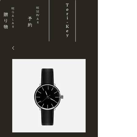
T
o
RE
RE
r
SE
G
贈
RV
i
A
予
A
L
-
り
R
A
K
約
物
R
e
y