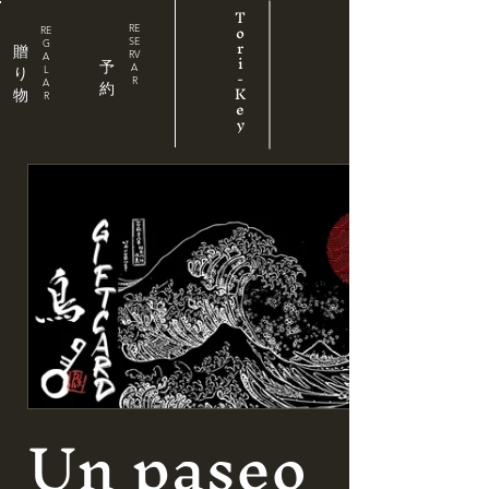
T
o
RE
RE
r
SE
G
贈
RV
i
A
予
A
L
-
り
R
A
K
約
物
R
e
y
Un paseo