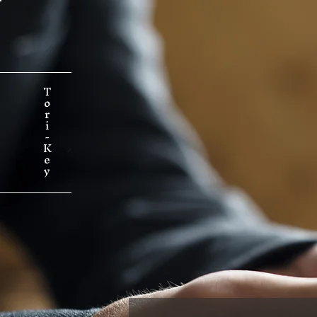
T
o
r
i
-
K
e
y