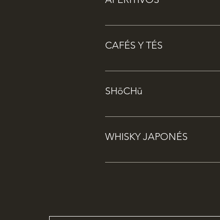
Cerveza Japonesa ASAHI NO.1 BE
Sin Alcohol TOSTADA Tercio - 3.
CAFÉS Y TÉS
Vino Blanco y Vino Tinto (Consul
Pellegrino) - 3.2 Refresco (Coca
Café - 3 Té Sencha 煎茶 - 2.7 Té G
de Tomate Preparado - 4
SHōCHū
Shochu Iichikoいいちこ(de Cebada)
- 8 /Copa
WHISKY JAPONÉS
HIBIKI 響 - 20 HIBIKI 響 21AÑO
*Preguntar disponibilidad de bot